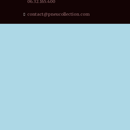
06.32.165.400
contact@pneucollection.com