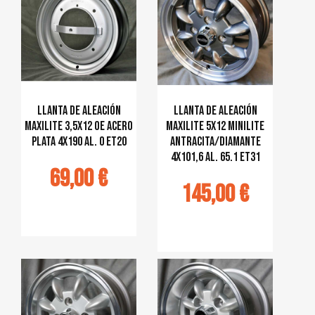
Llanta de aleación
Llanta de aleación
MAXILITE 3,5x12 OE acero
MAXILITE 5x12 Minilite
plata 4x190 al. 0 ET20
antracita/diamante
4x101,6 al. 65.1 ET31
69,00 €
145,00 €
jouter au
panier
Ajouter au
panier