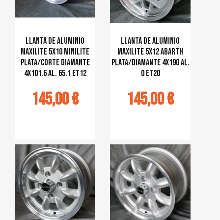
Llanta de aluminio
Llanta de aluminio
MAXILITE 5x10 Minilite
MAXILITE 5x12 Abarth
plata/corte diamante
plata/diamante 4x190 al.
4x101.6 al. 65.1 ET12
0 ET20
145,00 €
145,00 €
jouter au
Ajouter au
panier
panier