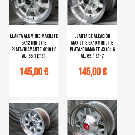
Llanta aluminio MAXILITE
Llanta de aleación
5x12 Minilite
MAXILITE 6x10 Minilite
plata/diamante 4x101.6
plata/diamante 4x101,6
al. 65.1 ET31
al. 65.1 ET-7
145,00 €
145,00 €
jouter au
Ajouter au
panier
panier