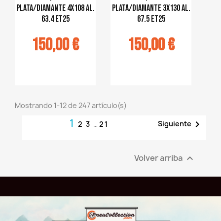
plata/diamante 4x108 al.
plata/diamante 3x130 al.
63.4 ET25
67.5 ET25
150,00 €
150,00 €
jouter au
Ajouter au
panier
panier
Mostrando 1-12 de 247 artículo(s)
1

Siguiente
2
3
…
21
Volver arriba
