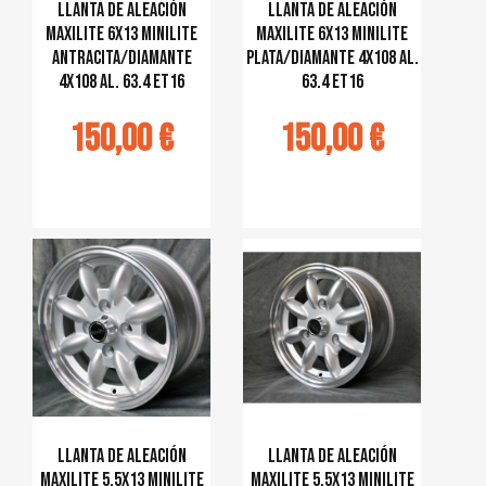
Llanta de aleación
Llanta de aleación
MAXILITE 6x13 Minilite
MAXILITE 6x13 Minilite
antracita/diamante
plata/diamante 4x108 al.
4x108 al. 63.4 ET16
63.4 ET16
150,00 €
150,00 €
jouter au
Ajouter au
panier
panier
Llanta de aleación
Llanta de aleación
MAXILITE 5,5x13 Minilite
MAXILITE 5,5x13 Minilite