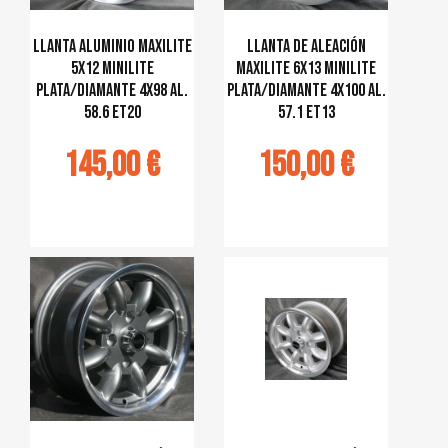
Llanta aluminio MAXILITE
Llanta de aleación
5x12 Minilite
MAXILITE 6x13 Minilite
plata/diamante 4x98 al.
plata/diamante 4x100 al.
58.6 ET20
57.1 ET13
145,00 €
150,00 €
jouter au
Ajouter au
panier
panier