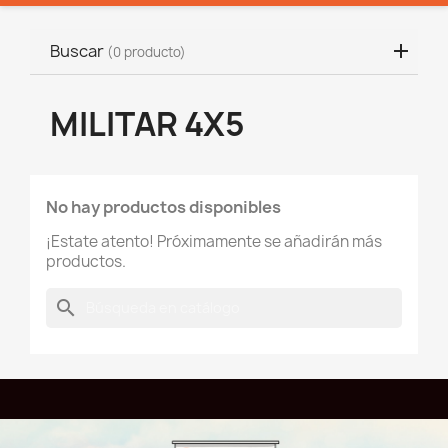
Buscar
(0 producto)
MILITAR 4X5
No hay productos disponibles
¡Estate atento! Próximamente se añadirán más
productos.
search