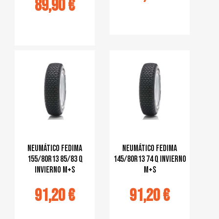
89,90 €
Ajouter au
panier
jouter au
panier
Neumático Fedima
Neumático Fedima
155/80R13 85/83 Q
145/80R13 74 Q INVIERNO
INVIERNO M+S
M+S
91,20 €
91,20 €