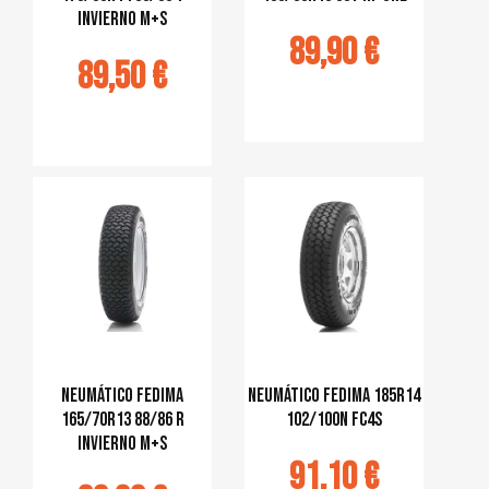
INVIERNO M+S
89,90 €
89,50 €
Ajouter au
panier
jouter au
panier
Neumático Fedima
Neumático Fedima 185R14
165/70R13 88/86 R
102/100N FC4S
INVIERNO M+S
91,10 €