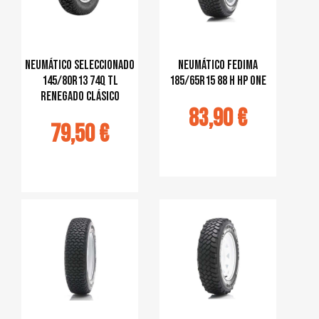
NEUMÁTICO SELECCIONADO
Neumático Fedima
145/80R13 74Q TL
185/65R15 88 H HP ONE
RENEGADO CLÁSICO
83,90 €
79,50 €
Ajouter au
panier
jouter au
panier