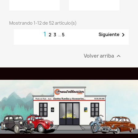
jouter au
Ajouter au
panier
panier
Mostrando 1-12 de 52 artículo(s)
1

Siguiente
2
3
…
5
Volver arriba
