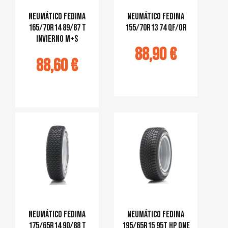
Neumático Fedima
Neumático Fedima
165/70R14 89/87 T
155/70R13 74 QF/OR
INVIERNO M+S
88,90 €
88,60 €
Ajouter au
panier
jouter au
panier
Neumático Fedima
Neumático Fedima
175/65R14 90/88 T
195/65R15 95T HP ONE