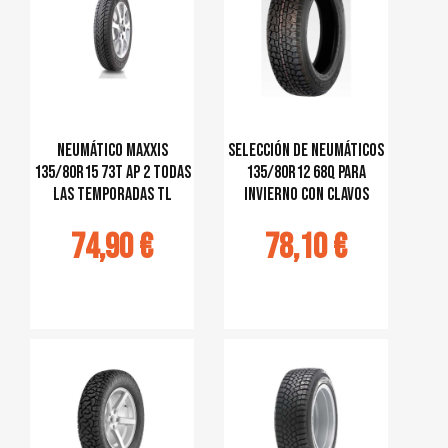
Neumático Maxxis
selección de neumáticos
135/80R15 73T AP 2 TODAS
135/80R12 68Q para
LAS TEMPORADAS TL
invierno con clavos
74,90 €
78,10 €
jouter au
Ajouter au
panier
panier