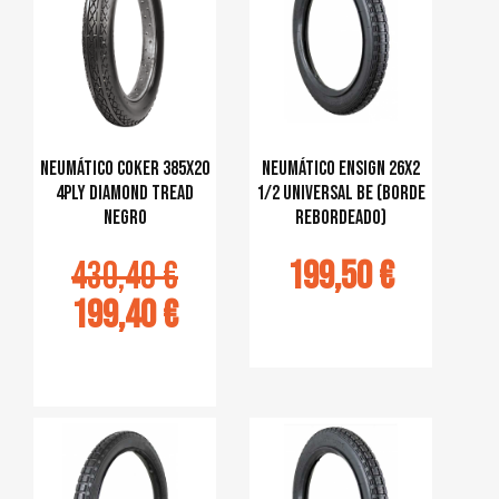
Neumático Coker 385x20
Neumático Ensign 26X2
4ply Diamond Tread
1/2 Universal BE (Borde
negro
rebordeado)
430,40 €
199,50 €
199,40 €
Ajouter au
panier
jouter au
panier