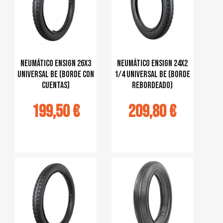
Neumático Ensign 26x3
Neumático Ensign 24x2
Universal BE (borde con
1/4 Universal BE (Borde
cuentas)
rebordeado)
199,50 €
209,80 €
jouter au
Ajouter au
panier
panier