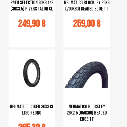
PNEU SELECTION 30X3 1/2
Neumático Blockley 26x3
(30x3.5) RIVERS TALON CL
(700x80) Beaded Edge TT
249,90 €
259,00 €
jouter au
Ajouter au
panier
panier
Neumático COKER 30x3 CL
Neumático Blockley
Liso negro
26x2.5 (650X60) Beaded
Edge TT