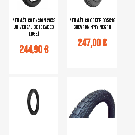
Neumático Ensign 28x3
Neumático Coker 335x18
Universal BE (Beaded
Chevron 4ply negro
Edge)
247,00 €
244,90 €
Ajouter au
panier
jouter au
panier