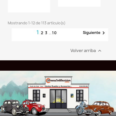
Ajouter au
panier
jouter au
panier
Mostrando 1-12 de 113 artículo(s)
1

Siguiente
2
3
…
10
Volver arriba
