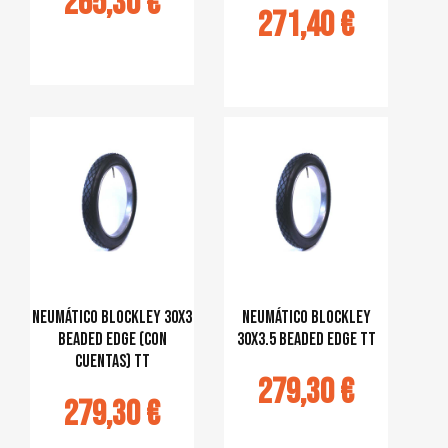
265,30 €
271,40 €
jouter au
panier
Ajouter au
panier
Neumático Blockley 30x3
Neumático Blockley
Beaded Edge (con
30x3.5 Beaded Edge TT
cuentas) TT
279,30 €
279,30 €