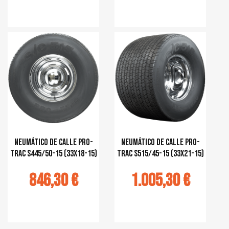
r au panier
Ajouter au panier
Neumático de calle Pro-
Neumático de calle Pro-
Trac S445/50-15 (33x18-15)
Trac S515/45-15 (33x21-15)
846,30 €
1.005,30 €