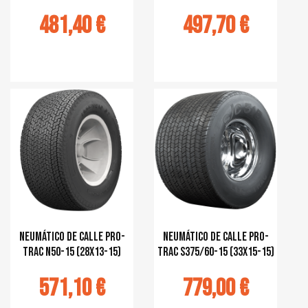
481,40 €
497,70 €
r au panier
Ajouter au panier
Neumático de calle Pro-
Neumático de calle Pro-
Trac N50-15 (28x13-15)
Trac S375/60-15 (33x15-15)
571,10 €
779,00 €