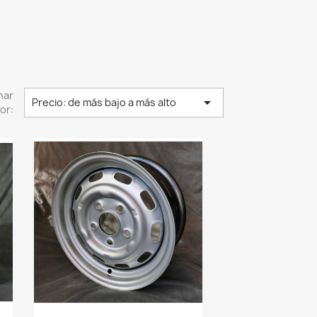
nar

Precio: de más bajo a más alto
or: