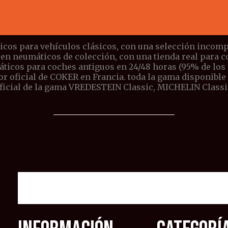
icos para vehículos clásicos, con una selección incompa
 en neumáticos de colección, con una tienda real para 
icos para coches antiguos en 24/48 horas (95% de los pe
or oficial de COKER en Francia. toda la gama disponible
ficial de la gama VREDESTEIN Classic, MICHELIN Classi