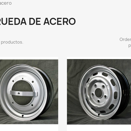
acero
RUEDA DE ACERO
Orde
 productos.
p