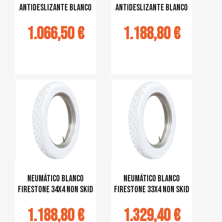
antideslizante blanco
antideslizante blanco
1.066,50 €
1.188,80 €
jouter au
Ajouter au
panier
panier
Neumático blanco
Neumático blanco
Firestone 34x4 Non Skid
Firestone 33x4 Non Skid
1.188,80 €
1.329,40 €