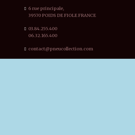
6 rue principale,
39570 POIDS DE FIOLE FRANCE
03.84.255.400
06.32.165.400
contact@pneucollection.com