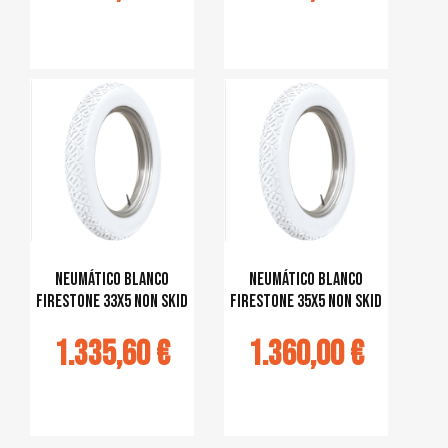
jouter au
Ajouter au
panier
panier
Neumático blanco
Neumático blanco
Firestone 33x5 Non Skid
Firestone 35x5 Non Skid
1.335,60 €
1.360,00 €