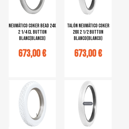
Neumático Coker bead 24x
talón neumático Coker
2 1/4 CL Button
28x 2 1/2 Button
blanc(blanco)
blanco(blanco)
673,00 €
673,00 €
jouter au
Ajouter au
panier
panier