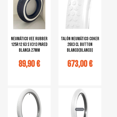
Neumático Vee Rubber
talón neumático Coker
125R12 63 S V313 pared
26x3 CL Button
blanca 27mm
blanco(blanco)
89,90 €
673,00 €
jouter au
Ajouter au
panier
panier