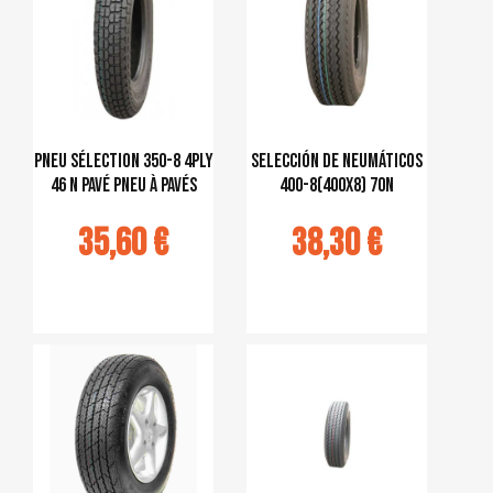
pneu sélection 350-8 4PLY
selección de neumáticos
46 N pavé pneu à pavés
400-8(400x8) 70N
35,60 €
38,30 €
jouter au
Ajouter au
panier
panier