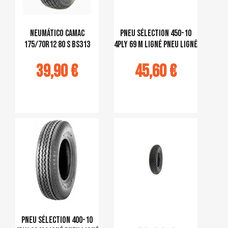
Neumático CAMAC
pneu sélection 450-10
175/70R12 80 S BS313
4PLY 69 M ligné pneu ligné
39,90 €
45,60 €
jouter au
Ajouter au
panier
panier
pneu sélection 400-10