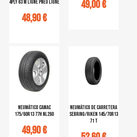
49,00 €
4PLY 63 M ligné pneu ligné
48,90 €
Ajouter au
panier
jouter au
panier
Neumático CAMAC
Neumático de carretera
175/60R13 77H NL260
Sebring/Riken 145/70R13
71 T
49,90 €