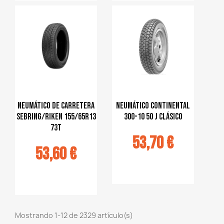
jouter au
Ajouter au
panier
panier
Neumático de carretera
Neumático continental
Sebring/Riken 155/65R13
300-10 50 J clásico
73T
53,70 €
53,60 €
Ajouter au
panier
jouter au
panier
Mostrando 1-12 de 2329 artículo(s)