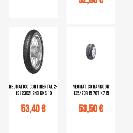
52,60 €
jouter au
panier
Ajouter au
panier
Neumático Continental 2-
Neumático Hankook
19 (23x2) 24B KKS 10
135/70R15 70T K715
53,40 €
53,50 €