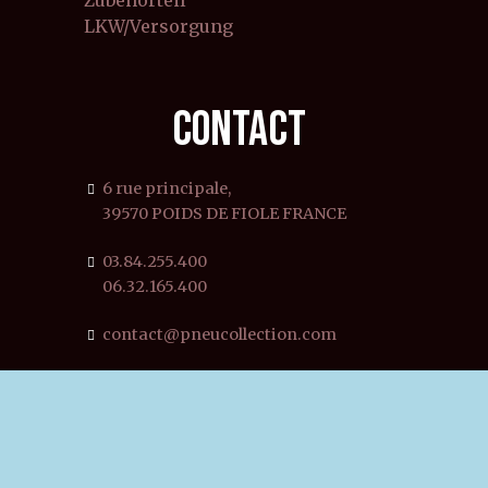
LKW/Versorgung
CONTACT
6 rue principale,
39570 POIDS DE FIOLE FRANCE
03.84.255.400
06.32.165.400
contact@pneucollection.com