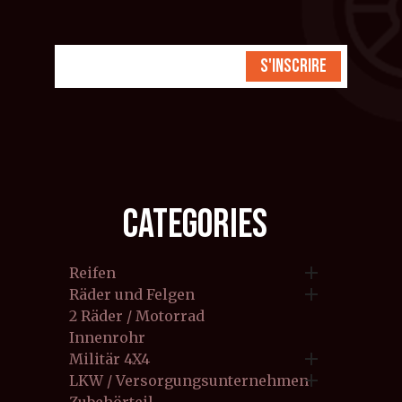
S'inscrire
CATEGORIES

Reifen

Räder und Felgen
2 Räder / Motorrad
Innenrohr

Militär 4X4

LKW / Versorgungsunternehmen
Zubehörteil