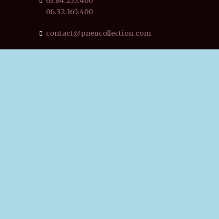
03.84.255.400
06.32.165.400
contact@pneucollection.com