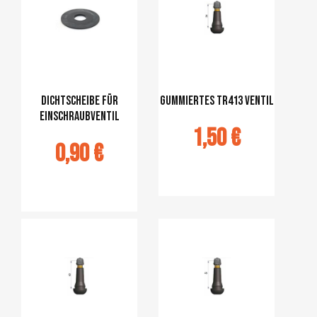
Dichtscheibe für
Gummiertes TR413 VENTIL
Einschraubventil
1,50 €
0,90 €
Ajouter au
panier
jouter au
panier