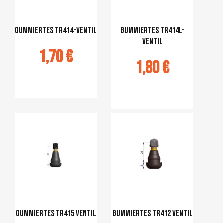
Gummiertes TR414-VENTIL
Gummiertes TR414L-
VENTIL
1,70 €
1,80 €
jouter au
panier
Ajouter au
panier
Gummiertes TR415 VENTIL
Gummiertes TR412 VENTIL