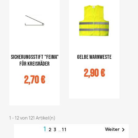
panier
panier
Sicherungsstift "FEIMA"
gelbe Warnweste
für Kreisräder
2,90 €
2,70 €
Ajouter au
panier
jouter au
panier
1 - 12 von 121 Artikel(n)
1

Weiter
2
3
…
11