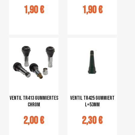
1,90 €
1,90 €
jouter au
Ajouter au
panier
panier
VENTIL TR413 gummiertes
VENTIL TR425 gummiert
Chrom
L=53mm
2,00 €
2,30 €