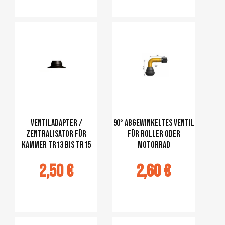
jouter au
Ajouter au
panier
panier
Ventiladapter /
90° abgewinkeltes Ventil
Zentralisator für
für Roller oder
Kammer TR13 bis TR15
Motorrad
2,50 €
2,60 €
jouter au
Ajouter au