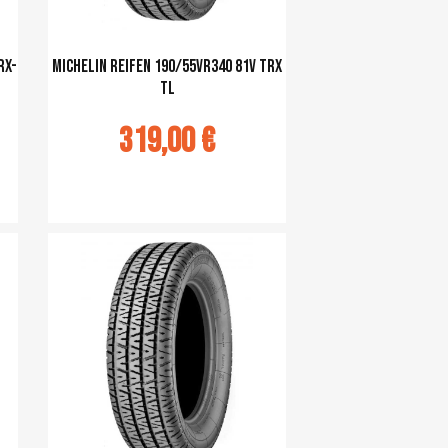
RX-
Michelin Reifen 190/55VR340 81V TRX
TL
319,00 €
Ajouter au panier