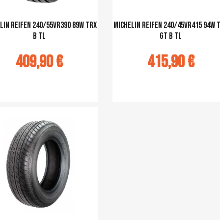
lin Reifen 240/55VR390 89W TRX
Michelin Reifen 240/45VR415 94W 
B TL
GT B TL
409,90 €
415,90 €
u panier
Ajouter au panier