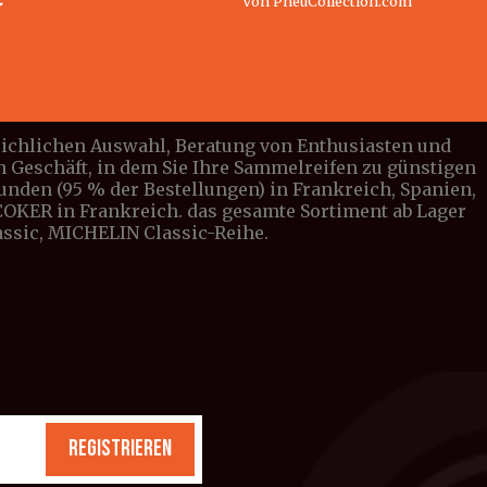
Von PneuCollection.com
leichlichen Auswahl, Beratung von Enthusiasten und
n Geschäft, in dem Sie Ihre Sammelreifen zu günstigen
tunden (95 % der Bestellungen) in Frankreich, Spanien,
n COKER in Frankreich. das gesamte Sortiment ab Lager
lassic, MICHELIN Classic-Reihe.
REGISTRIEREN