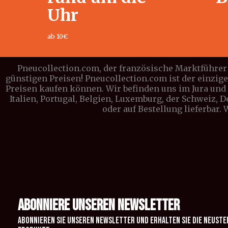
Uhr
ab 10€
Pneucollection.com, der französische Marktführer 
günstigen Preisen! Pneucollection.com ist der einzig
Preisen kaufen können. Wir befinden uns im Jura und l
Italien, Portugal, Belgien, Luxemburg, der Schweiz, 
oder auf Bestellung lieferbar.
ABONNIERE UNSEREN NEWSLETTER
Abonnieren Sie unseren Newsletter und erhalten Sie die neuste