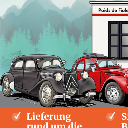
Lieferung
S
rund um die
B