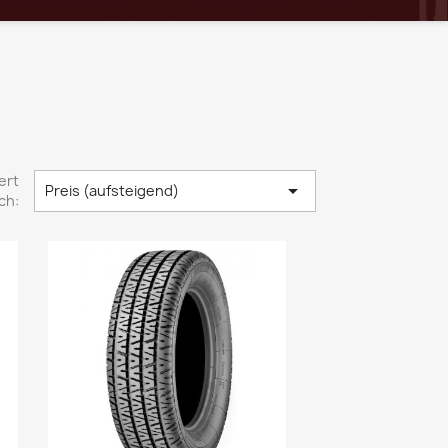
ert

Preis (aufsteigend)
ch: