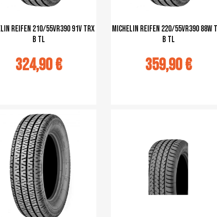
lin Reifen 210/55VR390 91V TRX
Michelin Reifen 220/55VR390 88W 
B TL
B TL
324,90 €
359,90 €
u panier
Ajouter au panier