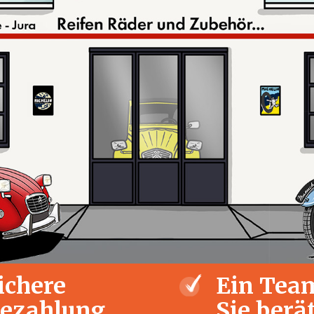
ichere
Ein Team
ezahlung
Sie berä