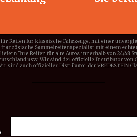
für Reifen für klassische Fahrzeuge, mit einer unverg
e französische Sammelreifenspezialist mit einem echte
iefern Ihre Reifen für alte Autos innerhalb von 24/48 S
Deutschland usw. Wir sind der offizielle Distributor vo
 Wir sind auch offizieller Distributor der VREDESTEIN C
n