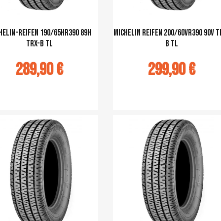
helin-Reifen 190/65HR390 89H
Michelin Reifen 200/60VR390 90V T
TRX-B TL
B TL
289,90 €
299,90 €
u panier
Ajouter au panier