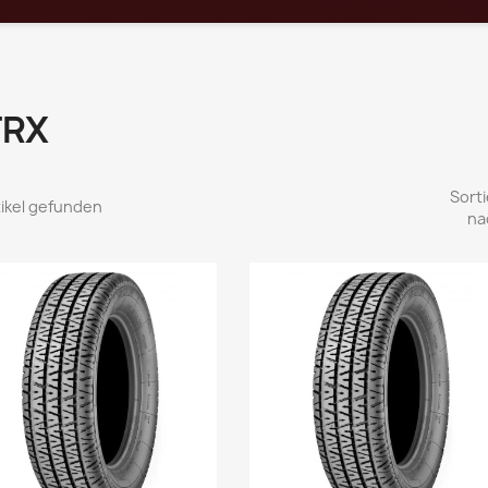
TRX
Sorti
tikel gefunden
na