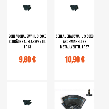
Schlauchauswahl 3,50x8
Schlauchauswahl 3,50x8
schräges Auslassventil
abgewinkeltes
TR13
Metallventil TR87
9,80 €
10,90 €
jouter au
Ajouter au
panier
panier