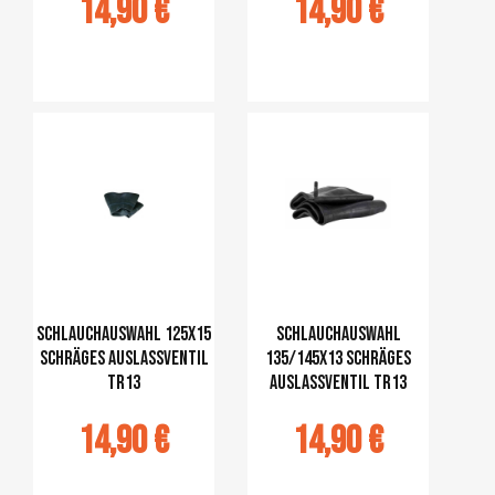
14,90 €
14,90 €
jouter au
Ajouter au
panier
panier
Schlauchauswahl 125x15
Schlauchauswahl
schräges Auslassventil
135/145x13 schräges
TR13
Auslassventil TR13
14,90 €
14,90 €