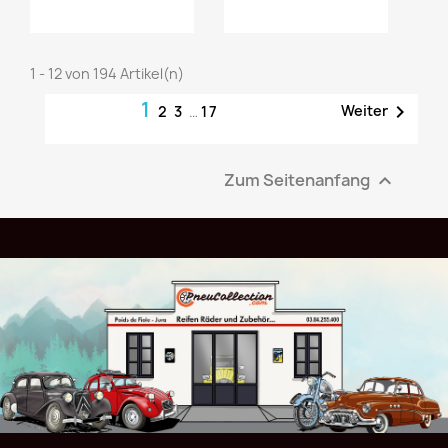
jouter au
Ajouter au
panier
panier
1 - 12 von 194 Artikel(n)
1

Weiter
2
3
…
17
Zum Seitenanfang
