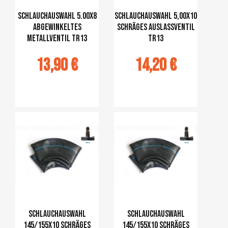
Schlauchauswahl 5.00x8
Schlauchauswahl 5,00x10
abgewinkeltes
schräges Auslassventil
Metallventil TR13
TR13
13,90 €
14,20 €
jouter au
Ajouter au
panier
panier
Schlauchauswahl
Schlauchauswahl
145/155x10 schräges
145/155x10 schräges