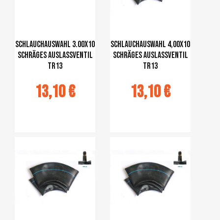
Schlauchauswahl 3.00x10
Schlauchauswahl 4,00x10
schräges Auslassventil
schräges Auslassventil
TR13
TR13
13,10 €
13,10 €
jouter au
Ajouter au
panier
panier