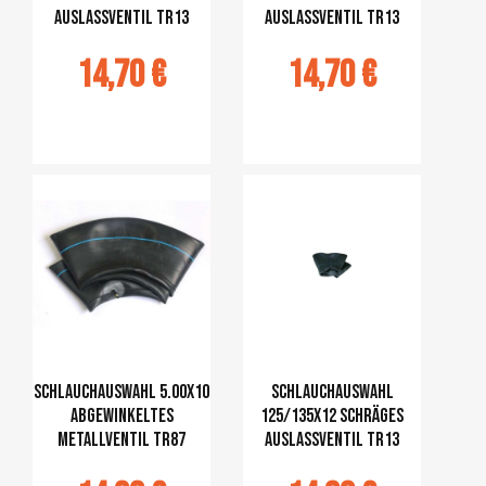
Auslassventil TR13
Auslassventil TR13
14,70 €
14,70 €
jouter au
Ajouter au
panier
panier
Schlauchauswahl 5.00x10
Schlauchauswahl
abgewinkeltes
125/135x12 schräges
Metallventil TR87
Auslassventil TR13