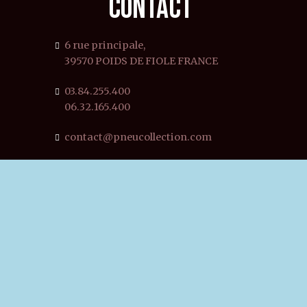
CONTACT
6 rue principale,
39570 POIDS DE FIOLE FRANCE
03.84.255.400
06.32.165.400
contact@pneucollection.com