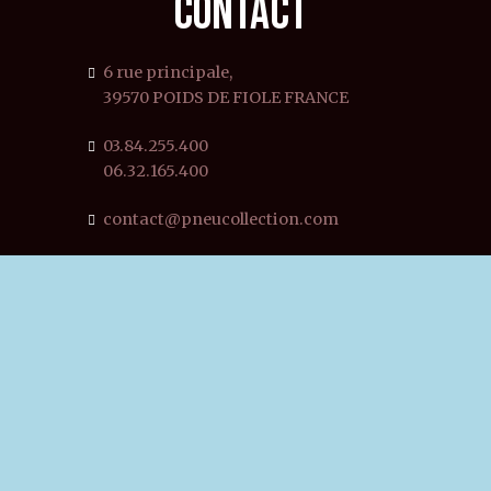
CONTACT
6 rue principale,
39570 POIDS DE FIOLE FRANCE
03.84.255.400
06.32.165.400
contact@pneucollection.com