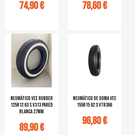
74,90 €
78,60 €
r au panier
Ajouter au panier
Neumático Vee Rubber
Neumático de goma Vee
125R12 63 S V313 pared
155R15 82 S VTR366
blanca 27mm
96,80 €
89,90 €