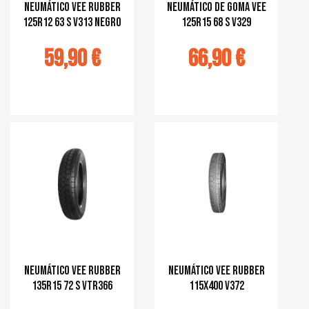
Neumático Vee Rubber
Neumático de goma Vee
125R12 63 S V313 negro
125R15 68 S V329
59,90 €
66,90 €
r au panier
Ajouter au panier
Neumático Vee Rubber
Neumático Vee Rubber
135R15 72 S VTR366
115x400 V372