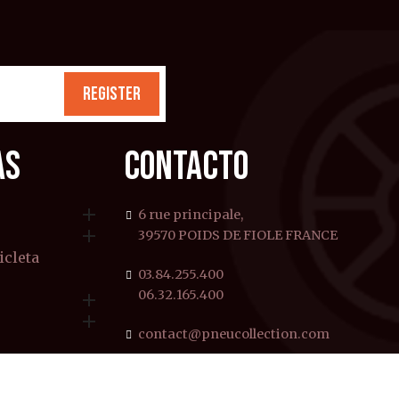
REGISTER
AS
CONTACTO

6 rue principale,

s
39570 POIDS DE FIOLE FRANCE
icleta
03.84.255.400
06.32.165.400


contact@pneucollection.com
o