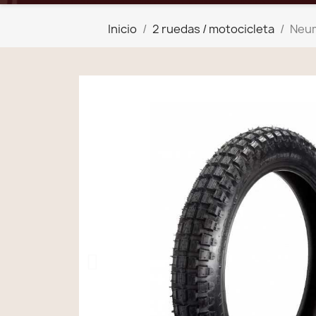
Inicio
2 ruedas / motocicleta
Neum