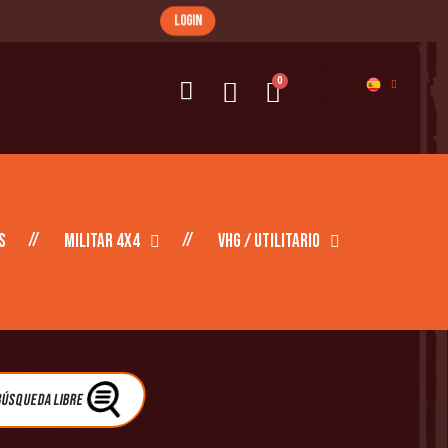
login
s
Militar 4X4
VHG / Utilitario
úsqueda libre