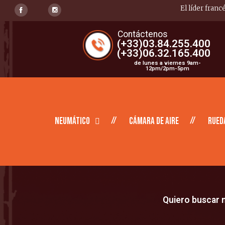
El líder franc
Contáctenos
(+33)03.84.255.400
(+33)06.32.165.400
de lunes a viernes 9am-
12pm/2pm-5pm
Neumático
Cámara de aire
Rued
Quiero buscar m