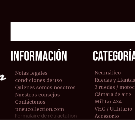
INFORMACIÓN
CATEGORÍ
Neumático
Notas legales
Ruedas y Llanta
condiciones de uso
2 ruedas / motoc
Quienes somos nosotros
Cámara de aire
Nuestros consejos
Militar 4X4
Contáctenos
VHG / Utilitario
pneucollection.com
Formulaire de rétractation
Accesorio
camión/utilitari