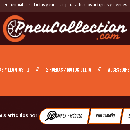
és en neumáticos, llantas y cámaras para vehículos antiguos y jóvenes.
as y Llantas
2 ruedas / motocicleta
Accessoire
is artículos por:
Marca y módulo
Por tamaño
B