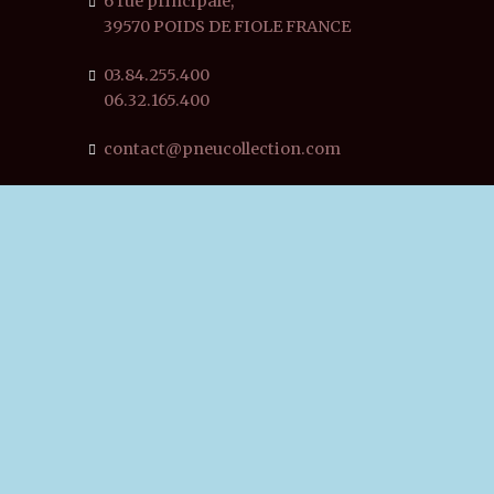
6 rue principale,
39570 POIDS DE FIOLE FRANCE
03.84.255.400
06.32.165.400
contact@pneucollection.com