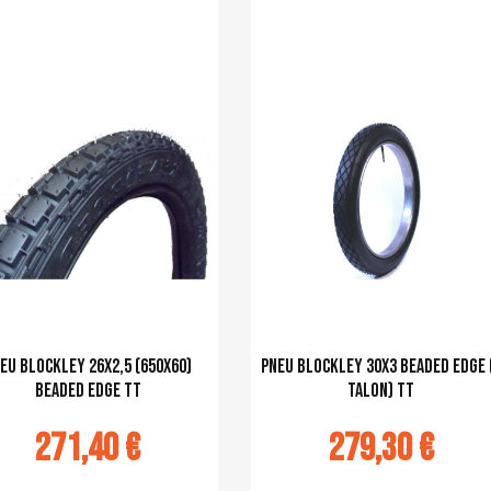
u panier
Ajouter au panier
eu Blockley 26x2,5 (650X60)
pneu Blockley 30x3 Beaded Edge 
Beaded Edge TT
talon) TT
271,40 €
279,30 €