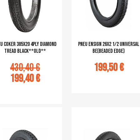
u Coker 385x20 4ply Diamond
pneu Ensign 26X2 1/2 Universal
Tread black**OLD**
BE(Beaded Edge)
430,40 €
199,50 €
199,40 €
Ajouter au panier
u panier