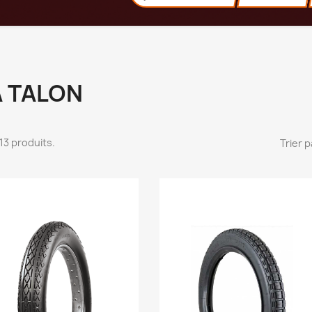
À TALON
 113 produits.
Trier p