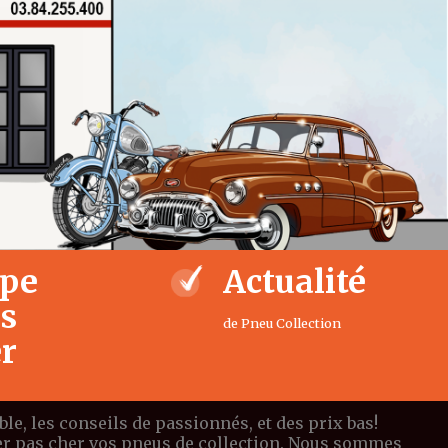
ipe
Actualité
us
de Pneu Collection
er
e, les conseils de passionnés, et des prix bas!
eter pas cher vos pneus de collection. Nous sommes