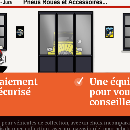
aiement
Une équ
écurisé
pour vo
conseill
 pour véhicules de collection, avec un choix incomparabl
ais du pneu collection , avec un magasin réel pour ach