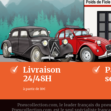
Livraison
P
24/48H
s
à partir de 10€
Pneucollection.com, le leader français du pneu
Pneucollection.com, est le seul spécialiste franç