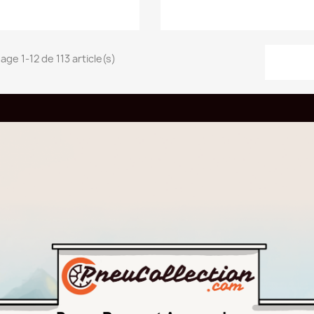
u panier
Ajouter au panier
age 1-12 de 113 article(s)