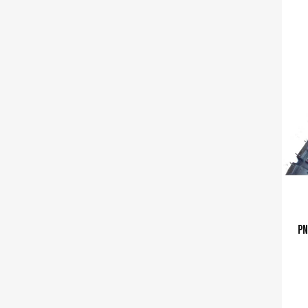
Ajouter a
pn