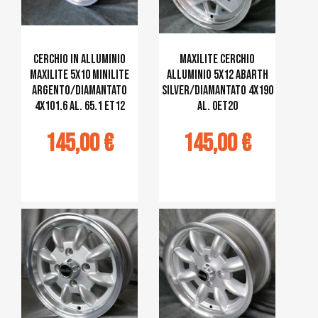
Cerchio in alluminio
MAXILITE Cerchio
MAXILITE 5x10 Minilite
alluminio 5x12 Abarth
argento/diamantato
silver/diamantato 4x190
4x101.6 al. 65.1 ET12
al. 0ET20
145,00 €
145,00 €
jouter au
Ajouter au
panier
panier