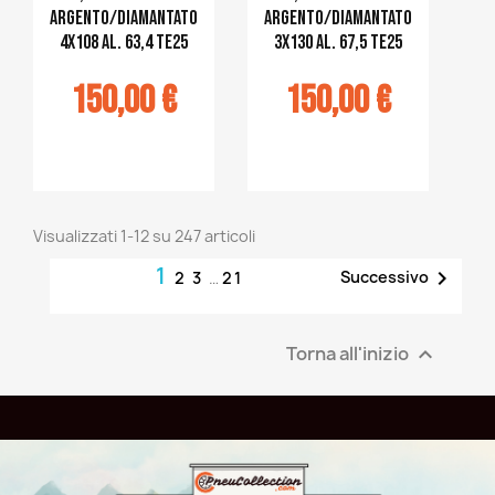
argento/diamantato
argento/diamantato
4x108 al. 63,4 TE25
3x130 al. 67,5 TE25
150,00 €
150,00 €
jouter au
Ajouter au
panier
panier
Visualizzati 1-12 su 247 articoli
1

Successivo
2
3
…
21
Torna all'inizio
