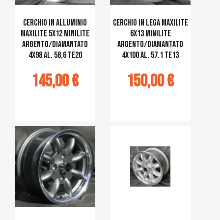
Cerchio in alluminio
Cerchio in lega MAXILITE
MAXILITE 5x12 Minilite
6x13 Minilite
argento/diamantato
argento/diamantato
4x98 al. 58,6 TE20
4x100 al. 57.1 TE13
145,00 €
150,00 €
jouter au
Ajouter au
panier
panier