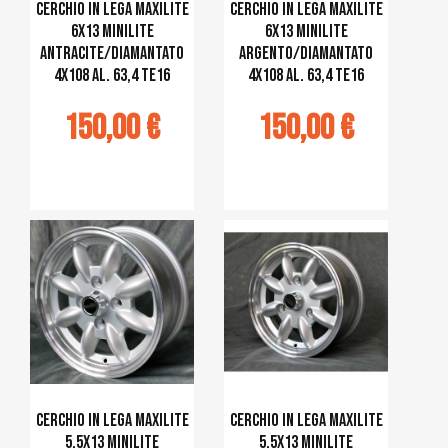
Cerchio in lega MAXILITE
Cerchio in lega MAXILITE
6x13 Minilite
6x13 Minilite
antracite/diamantato
argento/diamantato
4x108 al. 63,4 TE16
4x108 al. 63,4 TE16
150,00 €
150,00 €
jouter au
Ajouter au
panier
panier
Cerchio in lega MAXILITE
Cerchio in lega MAXILITE
5,5x13 Minilite
5,5x13 Minilite