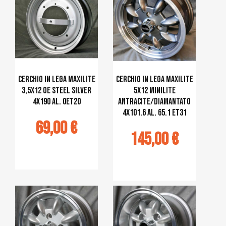
Cerchio in lega MAXILITE
Cerchio in lega MAXILITE
3,5x12 OE steel silver
5x12 Minilite
4x190 al. 0ET20
antracite/diamantato
4x101.6 al. 65.1 ET31
69,00 €
145,00 €
jouter au
panier
Ajouter au
panier