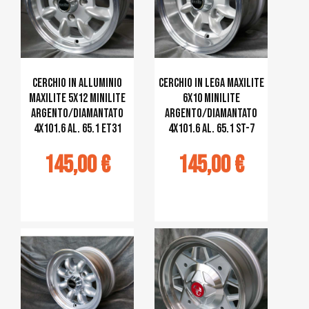
Cerchio in alluminio
Cerchio in lega MAXILITE
MAXILITE 5x12 Minilite
6x10 Minilite
argento/diamantato
argento/diamantato
4x101.6 al. 65.1 ET31
4x101.6 al. 65.1 ST-7
145,00 €
145,00 €
jouter au
Ajouter au
panier
panier