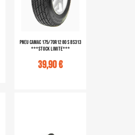
N
pneu CAMAC 175/70R12 80 S BS313
***STOCK LIMITE***
39,90 €
Ajouter au panier