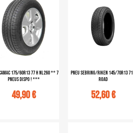
CAMAC 175/60R13 77 H NL260 ** 7
pneu Sebring/Riken 145/70R13 71
pneus dispo ! ***
Road
49,90 €
52,60 €
u panier
Ajouter au panier