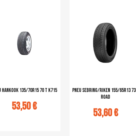
 Hankook 135/70R15 70 T K715
pneu Sebring/Riken 155/65R13 73
Road
53,50 €
53,60 €