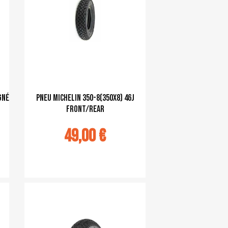
gné
pneu Michelin 350-8(350x8) 46J
Front/Rear
49,00 €
Ajouter au panier