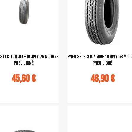
sélection 450-10 4PLY 76 M ligné
pneu sélection 400-10 4PLY 63 M li
pneu ligné
pneu ligné
45,60 €
48,90 €
u panier
Ajouter au panier