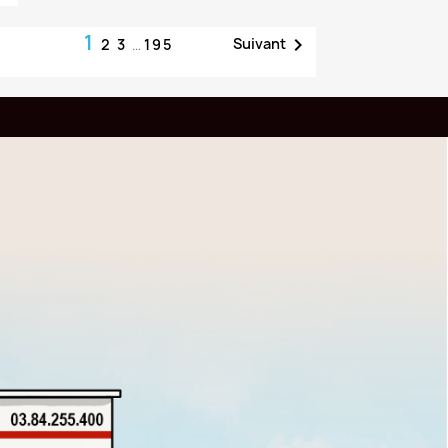
Ajouter au panier
1

Suivant
2
3
…
195