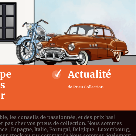
ipe
Actualité
us
de Pneu Collection
er
e, les conseils de passionnés, et des prix bas!
eter pas cher vos pneus de collection. Nous sommes
e , Espagne, Italie, Portugal, Belgique , Luxembourg,
ible sur stock ou sur commande.Nous sommes également