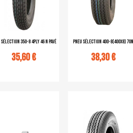
 sélection 350-8 4PLY 46 N pavé
pneu sélection 400-8(400x8) 70
35,60 €
38,30 €
u panier
Ajouter au panier