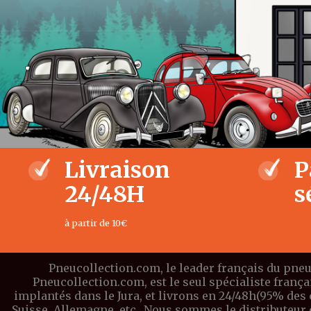
Livraison
P
24/48H
s
à partir de 10€
Pneucollection.com, le leader français du pneu
Pneucollection.com, est le seul spécialiste franç
implantés dans le Jura, et livrons en 24/48h(95% des
Suisse, Allemagne, etc.. Nous sommes le distributeu