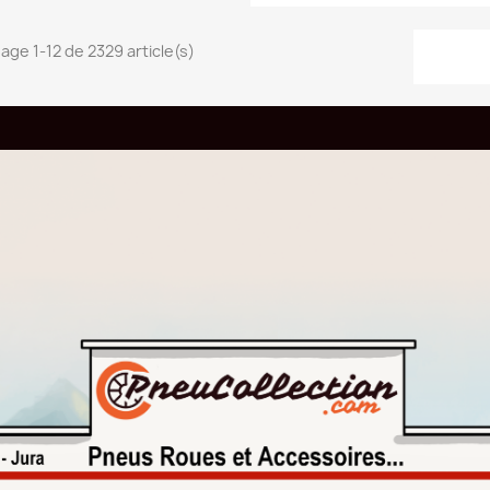
u panier
Ajouter au panier
hage 1-12 de 2329 article(s)