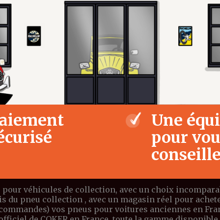
aiement
Une équ
écurisé
pour vo
conseill
 pour véhicules de collection, avec un choix incomparabl
ais du pneu collection , avec un magasin réel pour ach
 commandes) vos pneus pour voitures anciennes en Franc
r officiel de COKER en France. toute la gamme dispon