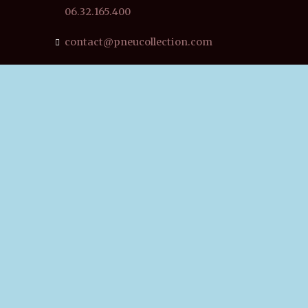
06.32.165.400
contact@pneucollection.com