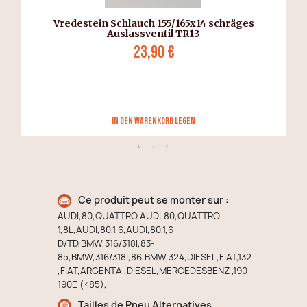
Vredestein Schlauch 155/165x14 schräges
Auslassventil TR13
23,90 €
in den Warenkorb legen
Ce produit peut se monter sur :
AUDI,80,QUATTRO,AUDI,80,QUATTRO
1,8L,AUDI,80,1,6,AUDI,80,1,6
D/TD,BMW,316/318I,83-
85,BMW,316/318I,86,BMW,324,DIESEL,FIAT,132
,FIAT,ARGENTA ,DIESEL,MERCEDESBENZ ,190-
190E (<85),
Tailles de Pneu Alternatives