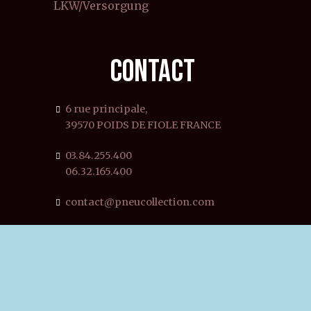
LKW/Versorgung
CONTACT
6 rue principale,
39570 POIDS DE FIOLE FRANCE
03.84.255.400
06.32.165.400
contact@pneucollection.com