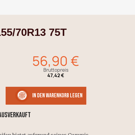
155/70R13 75T
56,90 €
Bruttopreis
47,42 €
in den Warenkorb legen
 AUSVERKAUFT