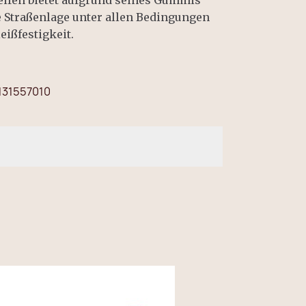
fen bietet aufgrund seines Gummis
te Straßenlage unter allen Bedingungen
eißfestigkeit.
131557010