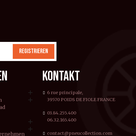
REGISTRIEREN
EN
KONTAKT

6 rue principale,

n
39570 POIDS DE FIOLE FRANCE
rad
03.84.255.400
06.32.165.400


contact@pneucollection.com
ternehmen