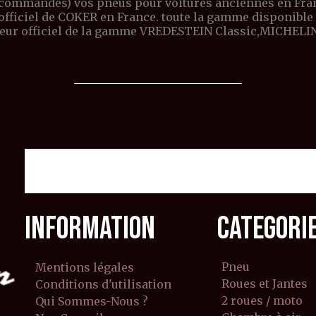
 commandes) vos pneus pour voitures anciennes en Franc
r officiel de COKER en France. toute la gamme dispon
teur officiel de la gamme VREDESTEIN Classic,MICHELIN
INFORMATION
CATEGORI
Pneu
Mentions légales
Roues et Jantes
Conditions d'utilisation
2 roues / moto
Qui Sommes-Nous ?