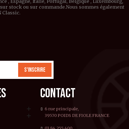
e , Espagne, Italie, Portugal, Belgique , Luxembourg,
ible sur stock ou sur commande.Nous sommes également
 Classic.
S'inscrire
ES
CONTACT

6 rue principale,

39570 POIDS DE FIOLE FRANCE
03.84.255.400