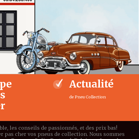
ipe
Actualité
us
de Pneu Collection
er
e, les conseils de passionnés, et des prix bas!
eter pas cher vos pneus de collection. Nous sommes