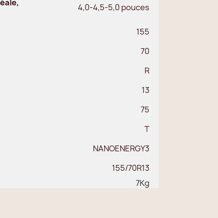
éale,
4,0-4,5-5,0 pouces
155
70
R
13
75
T
NANOENERGY3
155/70R13
7Kg