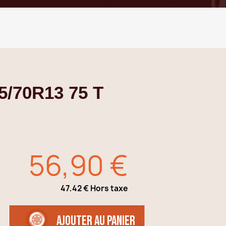
5/70R13 75 T
56,90 €
47,42 € Hors taxe
TTC
AJOUTER AU PANIER