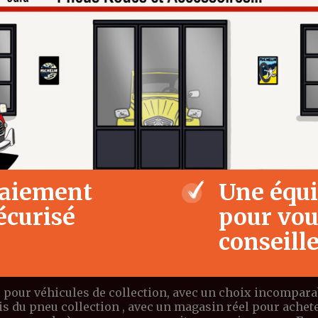
aiement
Une équ
écurisé
pour vo
conseill
 pour véhicules de collection, avec un choix incomparabl
ais du pneu collection , avec un magasin réel pour ach