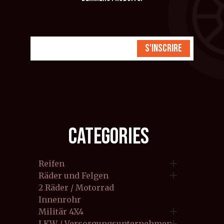
S'inscrire
CATEGORIES

Reifen

Räder und Felgen
2 Räder / Motorrad
Innenrohr

Militär 4X4

LKW / Versorgungsunternehmen