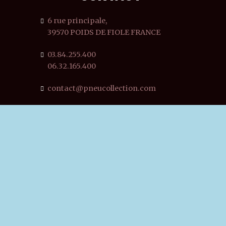
6 rue principale,
39570 POIDS DE FIOLE FRANCE
03.84.255.400
06.32.165.400
contact@pneucollection.com