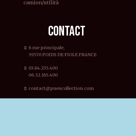
camion/utilità
CONTACT
6 rue principale,
39570 POIDS DE FIOLE FRANCE
03.84.255.400
06.32.165.400
contact@pneucollection.com