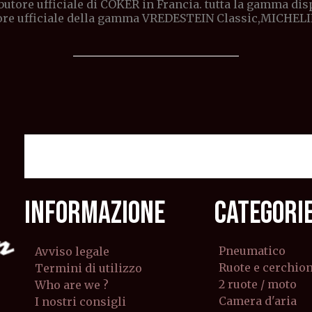
butore ufficiale di COKER in Francia. tutta la gamma di
ore ufficiale della gamma VREDESTEIN Classic,MICHELI
INFORMAZIONE
CATEGORI
Pneumatico
Avviso legale
Ruote e cerchion
Termini di utilizzo
2 ruote / moto
Who are we ?
Camera d'aria
I nostri consigli