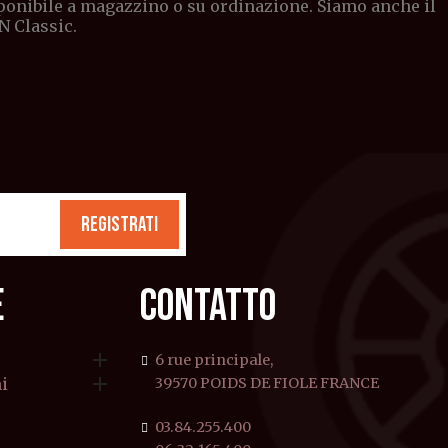
sponibile a magazzino o su ordinazione. Siamo anche il
N Classic.
REGISTRATI
E
CONTATTO

6 rue principale,

i
39570 POIDS DE FIOLE FRANCE
03.84.255.400