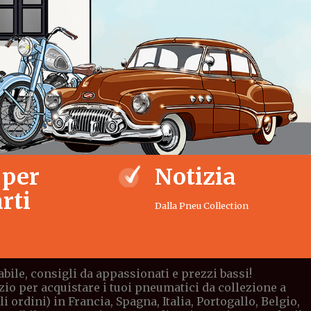
 per
Notizia
rti
Dalla Pneu Collection
bile, consigli da appassionati e prezzi bassi!
io per acquistare i tuoi pneumatici da collezione a
ordini) in Francia, Spagna, Italia, Portogallo, Belgio,