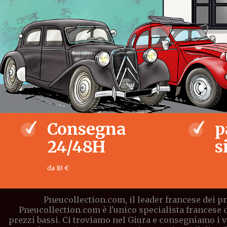
Consegna
p
24/48H
s
da 10 €
Pneucollection.com, il leader francese dei pn
Pneucollection.com è l'unico specialista francese 
prezzi bassi. Ci troviamo nel Giura e consegniamo i vo