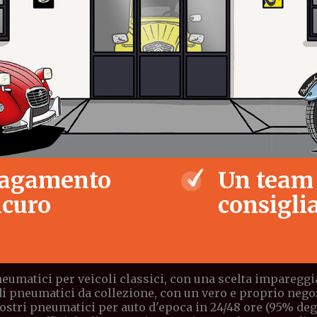
agamento
Un team
icuro
consiglia
eumatici per veicoli classici, con una scelta impareggia
di pneumatici da collezione, con un vero e proprio negoz
stri pneumatici per auto d'epoca in 24/48 ore (95% degli 