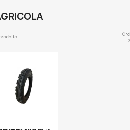
AGRICOLA
Ord
 prodotto.
p