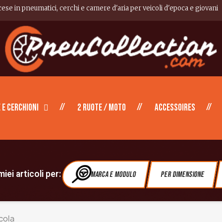
cese in pneumatici, cerchi e camere d'aria per veicoli d'epoca e giovani
 e cerchioni
2 ruote / moto
Accessoires
iei articoli per:
Marca e modulo
Per dimensione
cola