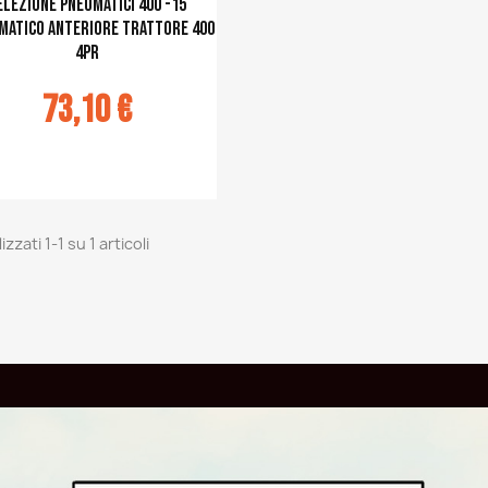
elezione pneumatici 400 -15
matico anteriore trattore 400
4PR
73,10 €
u panier
izzati 1-1 su 1 articoli