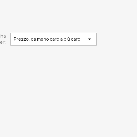
ina

Prezzo, da meno caro a più caro
er: