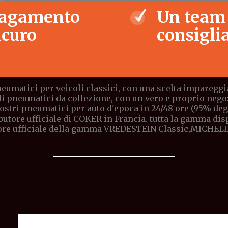
agamento
Un team
icuro
consiglia
eumatici per veicoli classici, con una scelta impareggia
di pneumatici da collezione, con un vero e proprio negoz
stri pneumatici per auto d'epoca in 24/48 ore (95% degli 
butore ufficiale di COKER in Francia. tutta la gamma di
ore ufficiale della gamma VREDESTEIN Classic,MICHELI