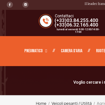
Il leader fran
Contattaci
(+33)03.84.255.400
(+33)06.32.165.400
lunedi al venerdì 9:00-12:00/14:00-
17:00
Pneumatico
Camera d'aria
Ruote
Voglio cercare i m
Home
Veicoli pesanti / Utilità
Agri