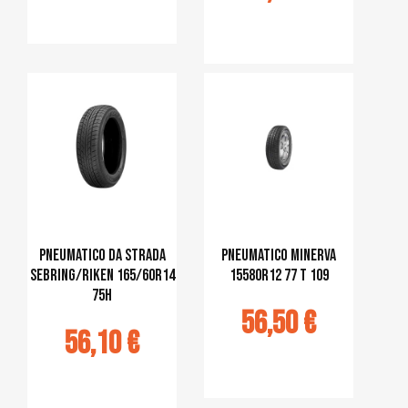
jouter au
panier
Ajouter au
panier
Pneumatico da strada
pneumatico MINERVA
Sebring/Riken 165/60R14
15580R12 77 T 109
75H
56,50 €
56,10 €