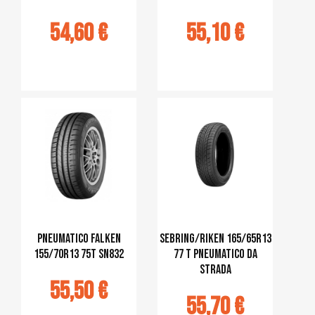
54,60 €
55,10 €
jouter au
Ajouter au
panier
panier
Pneumatico Falken
Sebring/Riken 165/65R13
155/70R13 75T SN832
77 T Pneumatico da
strada
55,50 €
55,70 €