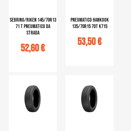
Sebring/Riken 145/70R13
Pneumatico Hankook
71 T Pneumatico da
135/70R15 70T K715
strada
53,50 €
52,60 €
Ajouter au
panier
jouter au
panier