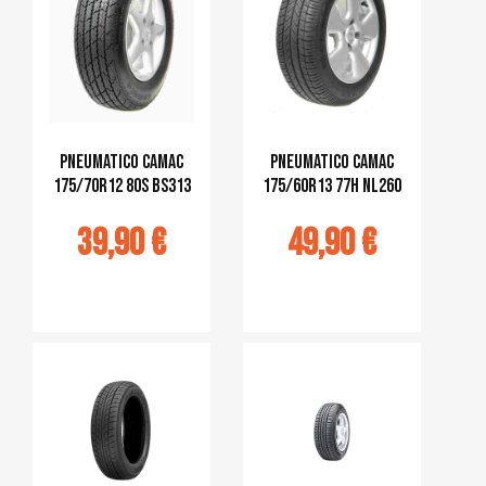
Pneumatico CAMAC
Pneumatico CAMAC
175/70R12 80S BS313
175/60R13 77H NL260
39,90 €
49,90 €
jouter au
Ajouter au
panier
panier