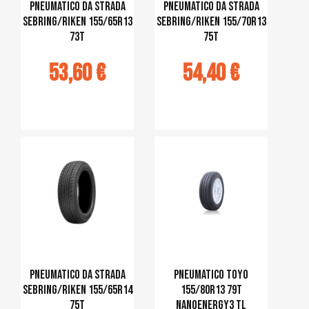
Pneumatico da strada
Pneumatico da strada
Sebring/Riken 155/65R13
Sebring/Riken 155/70R13
73T
75T
53,60 €
54,40 €
jouter au
Ajouter au
panier
panier
Pneumatico da strada
Pneumatico Toyo
Sebring/Riken 155/65R14
155/80R13 79T
75T
Nanoenergy3 TL