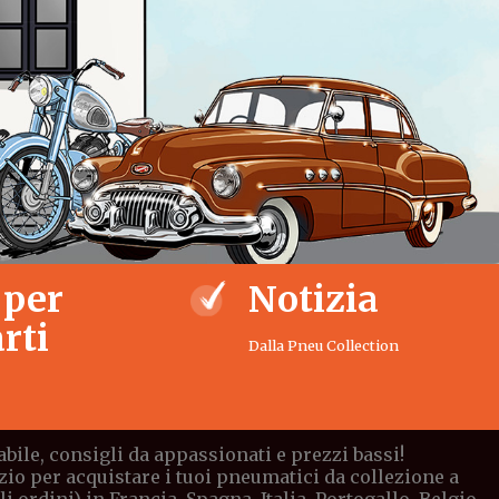
 per
Notizia
rti
Dalla Pneu Collection
bile, consigli da appassionati e prezzi bassi!
io per acquistare i tuoi pneumatici da collezione a