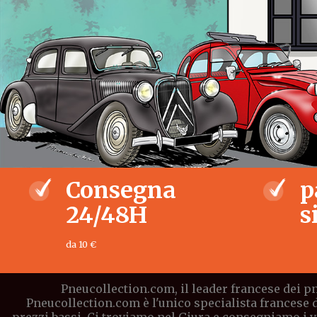
Consegna
p
24/48H
s
da 10 €
Pneucollection.com, il leader francese dei pn
Pneucollection.com è l'unico specialista francese 