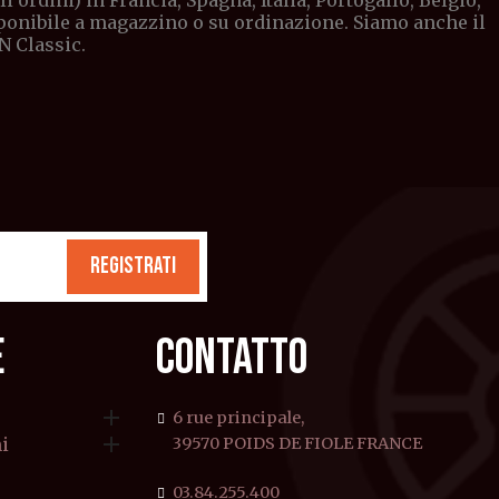
ordini) in Francia, Spagna, Italia, Portogallo, Belgio,
sponibile a magazzino o su ordinazione. Siamo anche il
N Classic.
REGISTRATI
E
CONTATTO

6 rue principale,

i
39570 POIDS DE FIOLE FRANCE
03.84.255.400