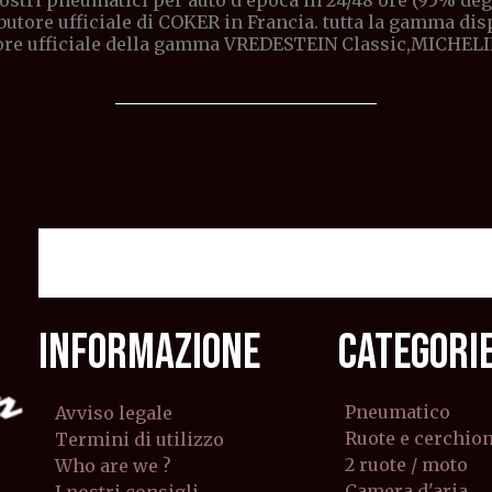
stri pneumatici per auto d'epoca in 24/48 ore (95% degli 
butore ufficiale di COKER in Francia. tutta la gamma di
ore ufficiale della gamma VREDESTEIN Classic,MICHELI
INFORMAZIONE
CATEGORI
Pneumatico
Avviso legale
Ruote e cerchion
Termini di utilizzo
2 ruote / moto
Who are we ?
Camera d'aria
I nostri consigli