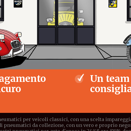
agamento
Un team
icuro
consiglia
eumatici per veicoli classici, con una scelta impareggia
di pneumatici da collezione, con un vero e proprio negoz