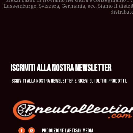
prezzi bassi. Ci troviamo nel Giura e consegniamo i vo
Lussemburgo, Svizzera, Germania, ecc. Siamo il distri
distribut
ISCRIVITI ALLA NOSTRA NEWSLETTER
Iscriviti alla nostra newsletter e ricevi gli ultimi prodotti.
produzione L'Artisan Media