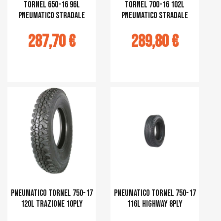
TORNEL 650-16 96L
TORNEL 700-16 102L
Pneumatico stradale
Pneumatico stradale
287,70 €
289,80 €
r au panier
Ajouter au panier
pneumatico TORNEL 750-17
Pneumatico TORNEL 750-17
120L Trazione 10ply
116L Highway 8ply