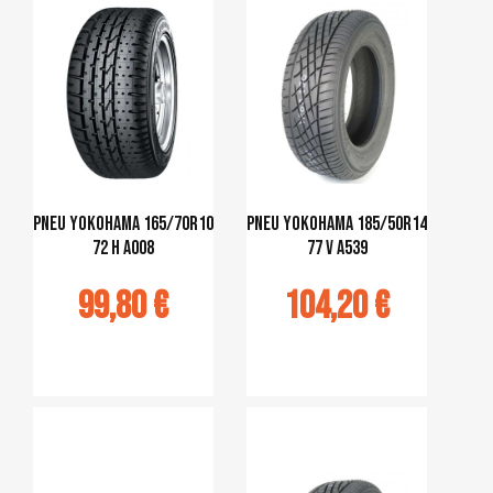
pneu Yokohama 165/70R10
pneu Yokohama 185/50R14
72 H A008
77 V A539
99,80 €
104,20 €
jouter au
Ajouter au
panier
panier