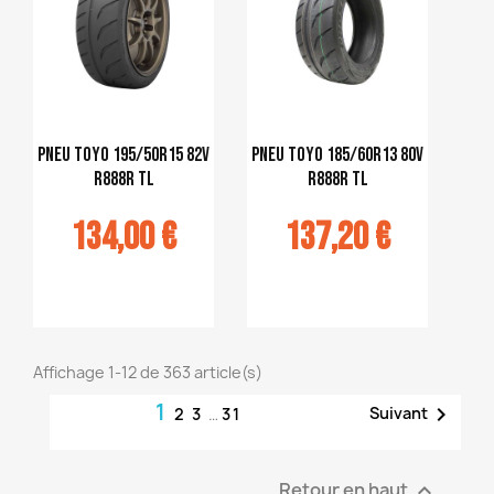
pneu Toyo 195/50R15 82V
pneu Toyo 185/60R13 80V
R888R TL
R888R TL
134,00 €
137,20 €
jouter au
Ajouter au
panier
panier
Affichage 1-12 de 363 article(s)
1

Suivant
2
3
…
31
Retour en haut
