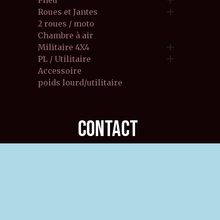

Pneu

Roues et Jantes
2 roues / moto
Chambre à air

Militaire 4X4

PL / Utilitaire
Accessoire
poids lourd/utilitaire
CONTACT
6 rue principale,
39570 POIDS DE FIOLE FRANCE
03.84.255.400
06.32.165.400