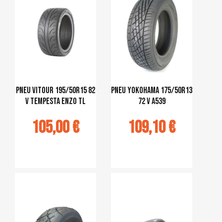
pneu VITOUR 195/50R15 82
pneu Yokohama 175/50R13
V Tempesta Enzo TL
72 V A539
105,00 €
109,10 €
jouter au
Ajouter au
panier
panier