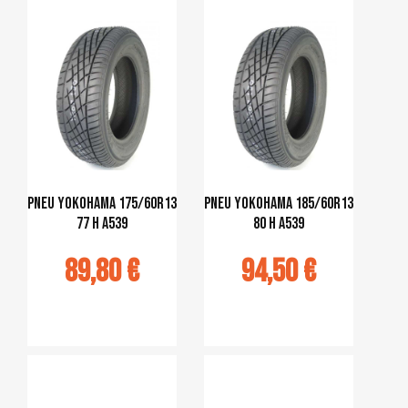
pneu Yokohama 175/60R13
pneu Yokohama 185/60R13
77 H A539
80 H A539
89,80 €
94,50 €
jouter au
Ajouter au
panier
panier