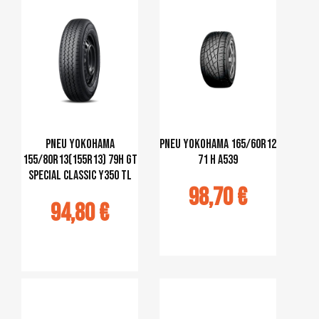
PNEU YOKOHAMA
pneu Yokohama 165/60R12
155/80R13(155R13) 79H GT
71 H A539
Special Classic Y350 TL
98,70 €
94,80 €
Ajouter au
panier
jouter au
panier