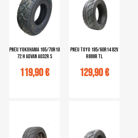
pneu Yokohama 165/70R10
pneu Toyo 185/60R14 82V
72 H ADVAN A032R S
R888R TL
119,90 €
129,90 €
jouter au
Ajouter au
panier
panier