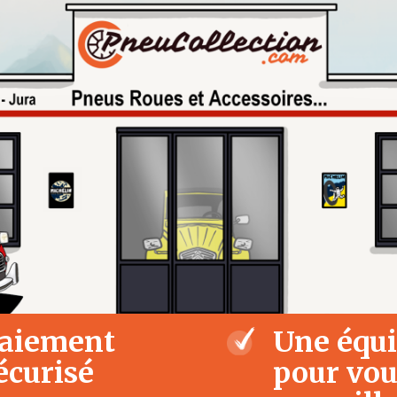
aiement
Une équ
écurisé
pour vo