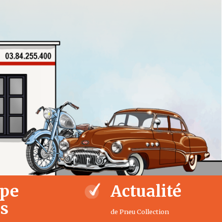
ipe
Actualité
us
de Pneu Collection