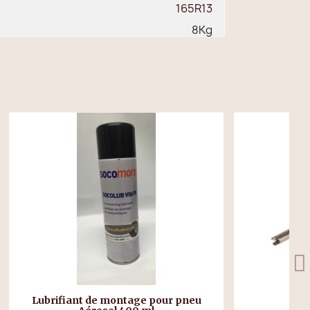
165R13
8Kg
our pneu
Dévisse obus