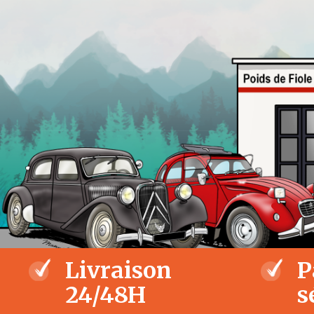
Livraison
P
24/48H
s