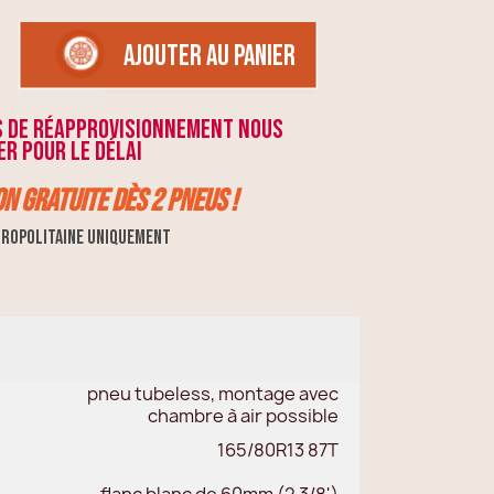
AJOUTER AU PANIER
s de réapprovisionnement nous
r pour le délai
on GRATUITE dès 2 pneus !
ropolitaine uniquement
pneu tubeless, montage avec
chambre à air possible
165/80R13 87T
flanc blanc de 60mm (2 3/8')