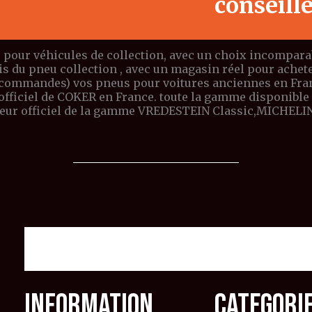
conseill
 pour véhicules de collection, avec un choix incomparabl
ais du pneu collection , avec un magasin réel pour ach
 commandes) vos pneus pour voitures anciennes en Franc
r officiel de COKER en France. toute la gamme dispon
teur officiel de la gamme VREDESTEIN Classic,MICHELIN
INFORMATION
CATEGORI