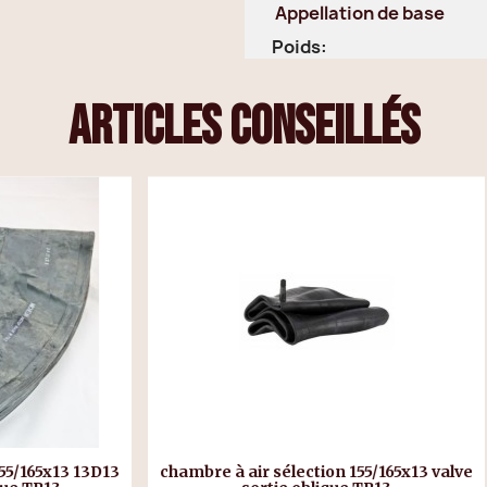
Appellation de base
Poids:
articles conseillés
ir sélection 155/165x13 valve
Lubrifiant de montage p