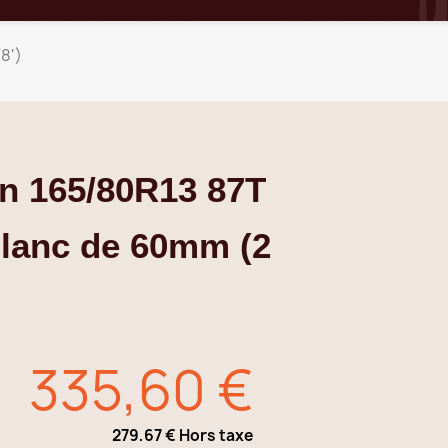
8')
on 165/80R13 87T
blanc de 60mm (2
335,60 €
279,67 € Hors taxe
TTC