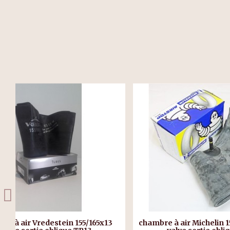
chambre à air Michelin 155/165x13 13D13
chambre à a