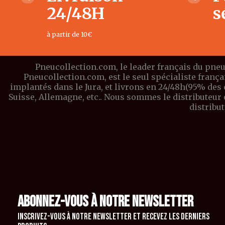
24/48H
s
à partir de 10€
Pneucollection.com, le leader français du pneu
Pneucollection.com, est le seul spécialiste franç
implantés dans le Jura, et livrons en 24/48h(95% des
Suisse, Allemagne, etc.. Nous sommes le distributeu
distribu
ABONNEZ-VOUS À NOTRE NEWSLETTER
Inscrivez-vous à notre newsletter et recevez les derniers