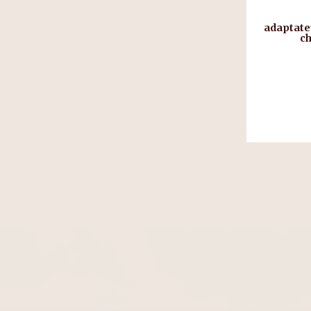
adaptateu
c