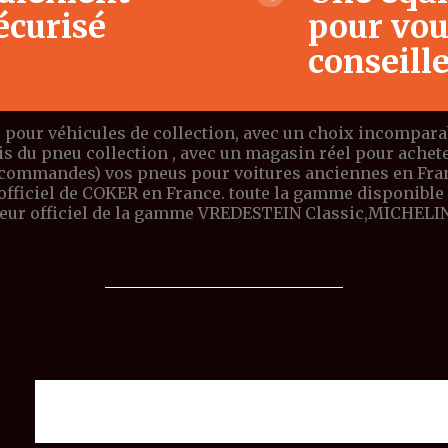
écurisé
pour vo
conseill
 pour véhicules de collection, avec un choix incomparabl
ais du pneu collection , avec un magasin réel pour ach
 commandes) vos pneus pour voitures anciennes en Franc
r officiel de COKER en France. toute la gamme dispon
teur officiel de la gamme VREDESTEIN Classic,MICHELIN