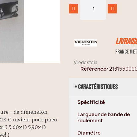
Livrais
France mét
Vredestein
Référence
213155000
+ Caractéristiques
Spécificité
eure - de dimension
Largueur de bande de
TR13. Convient pour pneu
roulement
0x13 5,60x13 5,90x13
Diamètre
stive! )