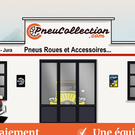
aiement
Une équ