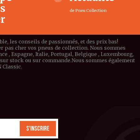
us
de Pneu Collection
er
e, les conseils de passionnés, et des prix bas!
eter pas cher vos pneus de collection. Nous sommes
e , Espagne, Italie, Portugal, Belgique , Luxembourg,
ible sur stock ou sur commande.Nous sommes également
 Classic.
S'inscrire