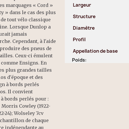
Largeur
s marquages ​​« Cord »
ty » dans le cas des plus
Structure
de tout vélo classique
gine. Lorsque Dunlop a
Diamètre
aurait jamais
Profil
à l'aide
produire des pneus de
Appellation de base
illes. Ceux-ci émulent
Poids:
s comme Ensigns. En
des plus grandes tailles
los d'époque et des
ient
 bords perlés pour :
); Morris Cowley (1922-
22-24); Wolseley 7cv
ère indépendante au