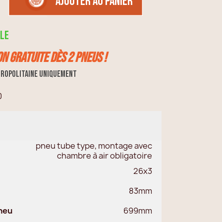
AJOUTER AU PANIER
le
on GRATUITE dès 2 pneus !
ropolitaine uniquement
0
pneu tube type, montage avec
chambre à air obligatoire
26x3
83mm
neu
699mm