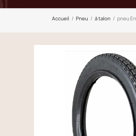
Accueil
Pneu
à talon
pneu En