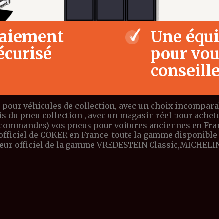
aiement
Une équ
écurisé
pour vo
conseill
 pour véhicules de collection, avec un choix incomparabl
ais du pneu collection , avec un magasin réel pour ach
 commandes) vos pneus pour voitures anciennes en Franc
r officiel de COKER en France. toute la gamme dispon
teur officiel de la gamme VREDESTEIN Classic,MICHELIN