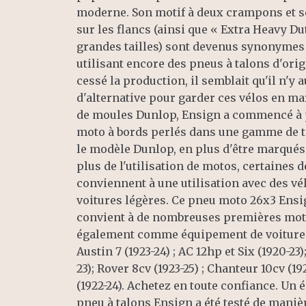
moderne. Son motif à deux crampons et se
sur les flancs (ainsi que « Extra Heavy Du
grandes tailles) sont devenus synonymes 
utilisant encore des pneus à talons d'ori
cessé la production, il semblait qu'il n'y 
d'alternative pour garder ces vélos en marche. Cependant, 
de moules Dunlop, Ensign a commencé à 
moto à bords perlés dans une gamme de ta
le modèle Dunlop, en plus d'être marqué
plus de l'utilisation de motos, certaines 
conviennent à une utilisation avec des vé
voitures légères. Ce pneu moto 26x3 Ensign à bords perlés
convient à de nombreuses premières motos. Il conv
également comme équipement de voiture à
Austin 7 (1923-24) ; AC 12hp et Six (1920-23
23); Rover 8cv (1923-25) ; Chanteur 10cv (19
(1922-24). Achetez en toute confiance. Un échantillon de chaque
pneu à talons Ensign a été testé de mani