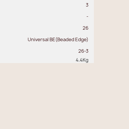
3
-
26
Universal BE(Beaded Edge)
26-3
4.4Kg