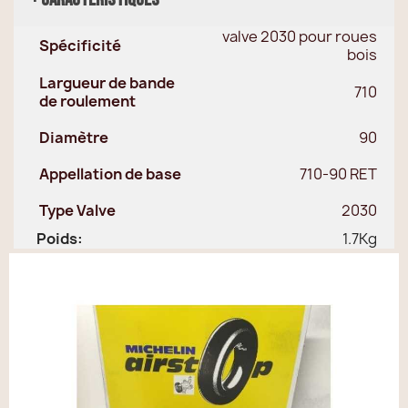
valve 2030 pour roues
Spécificité
bois
Largueur de bande
710
de roulement
Diamètre
90
Appellation de base
710-90 RET
Type Valve
2030
Poids:
1.7Kg