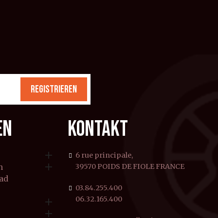
REGISTRIEREN
EN
KONTAKT

6 rue principale,

n
39570 POIDS DE FIOLE FRANCE
rad
03.84.255.400
06.32.165.400

