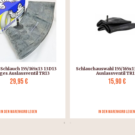
uswahl 155/165x13 schräges
Reifenmontage-Schmiermit
Auslassventil TR13
400 ml
15,90 €
13,90 €
in den Warenkorb legen
in den Warenkorb legen