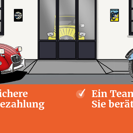
ichere
Ein Team
ezahlung
Sie berä