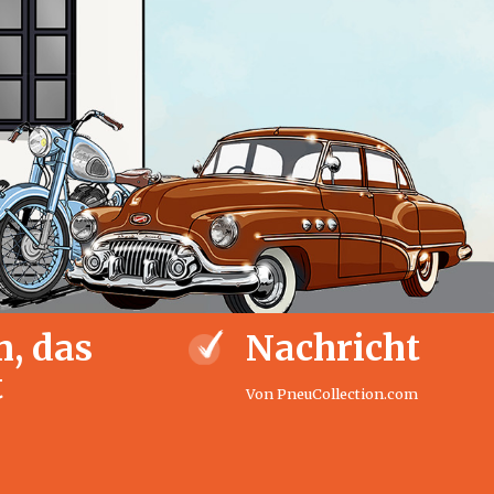
, das
Nachricht
t
Von PneuCollection.com