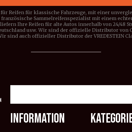
für Reifen für klassische Fahrzeuge, mit einer unverg
e französische Sammelreifenspezialist mit einem echte
iefern Ihre Reifen für alte Autos innerhalb von 24/48 S
Deutschland usw. Wir sind der offizielle Distributor vo
 Wir sind auch offizieller Distributor der VREDESTEIN C
n
INFORMATION
KATEGORI