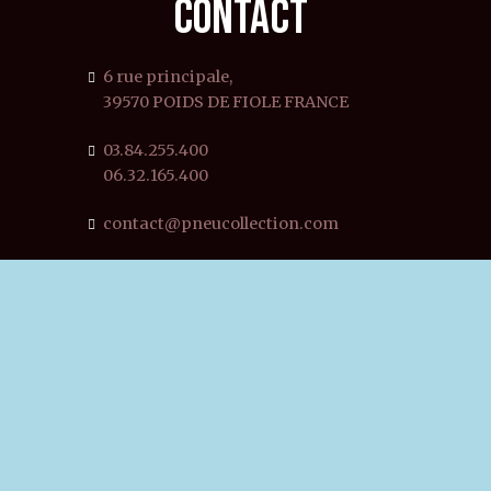
CONTACT
6 rue principale,
39570 POIDS DE FIOLE FRANCE
03.84.255.400
06.32.165.400
contact@pneucollection.com