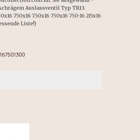
eucollection.com für Sie ausgewählt -
schrägem Auslassventil Typ TR13.
50x16 750x16 7.50x16 750x16 750-16 215x16
essende Liste!)
167501300