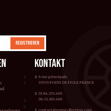
REGISTRIEREN
EN
KONTAKT

6 rue principale,

n
39570 POIDS DE FIOLE FRANCE
rad
03.84.255.400
06.32.165.400


contact@pneucollection.com
ternehmen