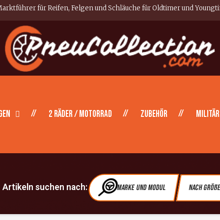
arktführer für Reifen, Felgen und Schläuche für Oldtimer und Youngt
gen
2 Räder / Motorrad
Zubehör
Militär
Artikeln suchen nach:
Marke und Modul
Nach Größ