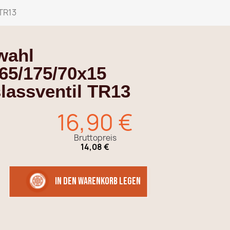
TR13
wahl
165/175/70x15
lassventil TR13
16,90 €
Bruttopreis
14,08 €
in den Warenkorb legen