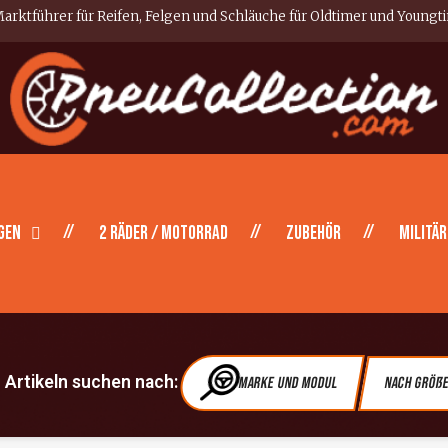
arktführer für Reifen, Felgen und Schläuche für Oldtimer und Youngt
gen
2 Räder / Motorrad
Zubehör
Militär
Artikeln suchen nach:
Marke und Modul
Nach Größ