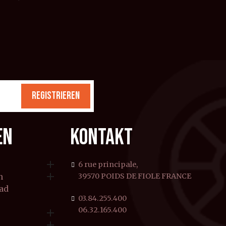
REGISTRIEREN
EN
KONTAKT

6 rue principale,

n
39570 POIDS DE FIOLE FRANCE
rad
03.84.255.400
06.32.165.400

