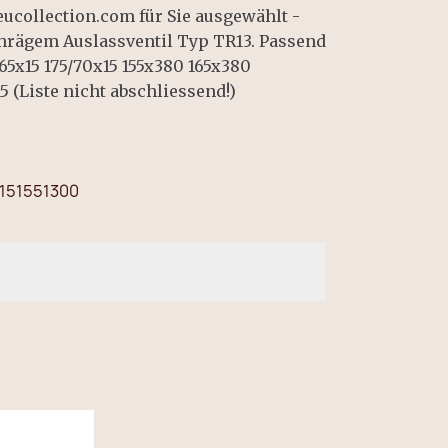
eucollection.com für Sie ausgewählt -
hrägem Auslassventil Typ TR13. Passend
165x15 175/70x15 155x380 165x380
15 (Liste nicht abschliessend!)
151551300