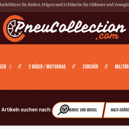
arktführer für Reifen, Felgen und Schläuche für Oldtimer und Youngt
gen
2 Räder / Motorrad
Zubehör
Militär
Artikeln suchen nach:
Marke und Modul
Nach Größ