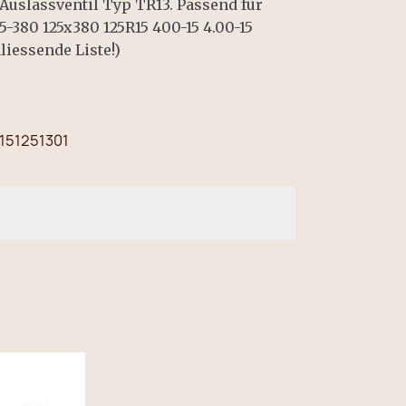
Auslassventil Typ TR13. Passend für
25-380 125x380 125R15 400-15 4.00-15
liessende Liste!)
151251301