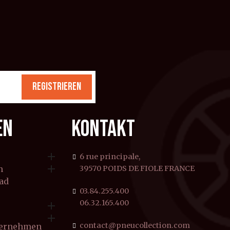
REGISTRIEREN
EN
KONTAKT

6 rue principale,

n
39570 POIDS DE FIOLE FRANCE
rad
03.84.255.400
06.32.165.400


contact@pneucollection.com
ternehmen