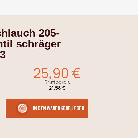
chlauch 205-
til schräger
3
25,90 €
Bruttopreis
21,58 €
in den Warenkorb legen