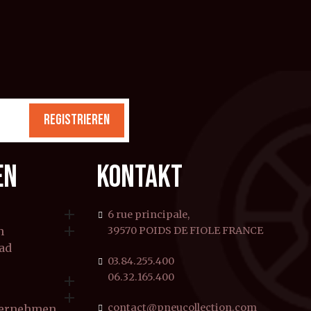
REGISTRIEREN
EN
KONTAKT

6 rue principale,

n
39570 POIDS DE FIOLE FRANCE
rad
03.84.255.400
06.32.165.400


contact@pneucollection.com
ternehmen