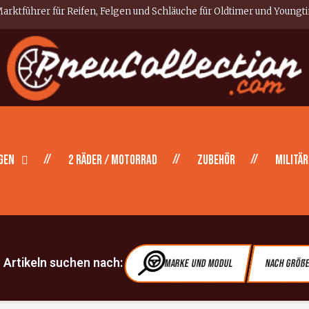
arktführer für Reifen, Felgen und Schläuche für Oldtimer und Youngt
gen
2 Räder / Motorrad
Zubehör
Militär
Artikeln suchen nach:
Marke und Modul
Nach Größ