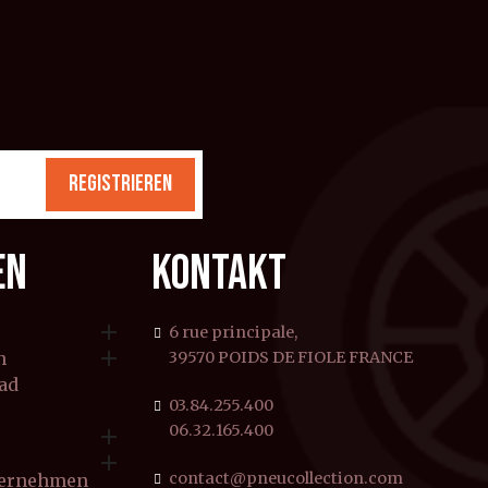
REGISTRIEREN
EN
KONTAKT

6 rue principale,

n
39570 POIDS DE FIOLE FRANCE
rad
03.84.255.400
06.32.165.400


contact@pneucollection.com
ternehmen