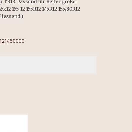
 TR13. Passend für Reifengröße:
45x12 155-12 155R12 145R12 155/80R12
liessend!)
121450000