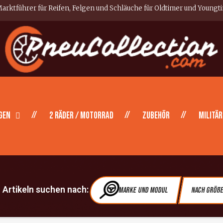
arktführer für Reifen, Felgen und Schläuche für Oldtimer und Youngt
gen
2 Räder / Motorrad
Zubehör
Militär
Artikeln suchen nach:
Marke und Modul
Nach Größ