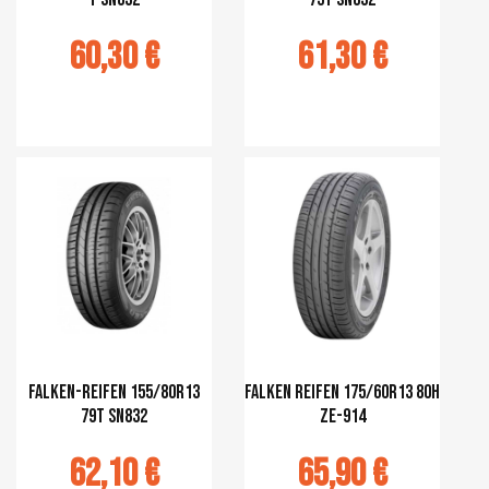
60,30 €
61,30 €
r au panier
Ajouter au panier
Falken-Reifen 155/80R13
Falken Reifen 175/60R13 80H
79T SN832
ZE-914
62,10 €
65,90 €