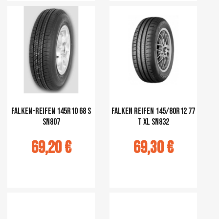
r au panier
Ajouter au panier
Falken-Reifen 145R10 68 S
Falken Reifen 145/80R12 77
SN807
T xl SN832
69,20 €
69,30 €
r au panier
Ajouter au panier