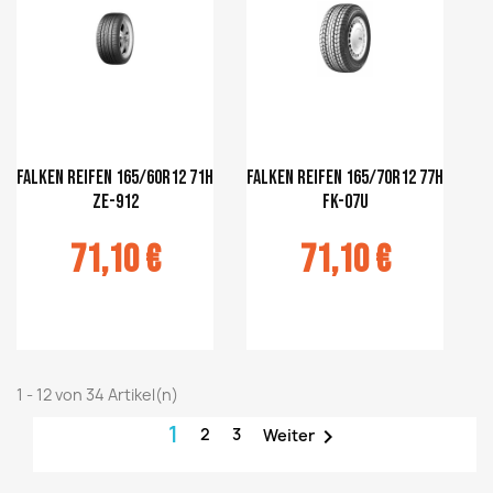
Falken Reifen 165/60R12 71H
Falken Reifen 165/70R12 77H
ZE-912
FK-07U
71,10 €
71,10 €
r au panier
Ajouter au panier
1 - 12 von 34 Artikel(n)
1
2
3

Weiter