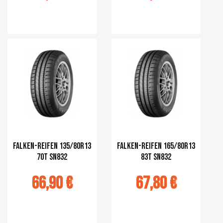
r au panier
Ajouter au panier
Falken-Reifen 135/80R13
Falken-Reifen 165/80R13
70T SN832
83T SN832
66,90 €
67,80 €