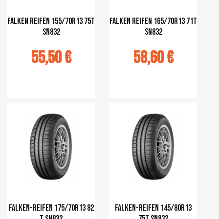
Falken Reifen 155/70R13 75T
Falken Reifen 165/70R13 71T
SN832
SN832
55,50 €
58,60 €
r au panier
Ajouter au panier
Falken-Reifen 175/70R13 82
Falken-Reifen 145/80R13
T SN832
75T SN832