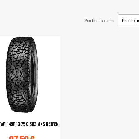
Sortiert nach:
Preis (
ar 145R13 75 Q SG2 M+S Reifen