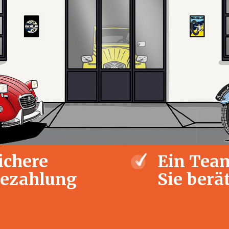
ichere
Ein Team
ezahlung
Sie berä