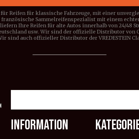
für Reifen für klassische Fahrzeuge, mit einer unverg
e französische Sammelreifenspezialist mit einem echte
iefern Ihre Reifen für alte Autos innerhalb von 24/48 S
Deutschland usw. Wir sind der offizielle Distributor vo
 Wir sind auch offizieller Distributor der VREDESTEIN C
n
INFORMATION
KATEGORI