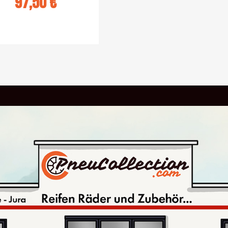
97,50 €
panier