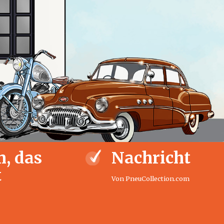
, das
Nachricht
t
Von PneuCollection.com