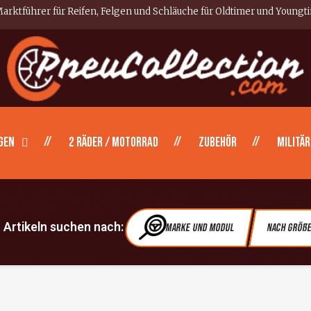
arktführer für Reifen, Felgen und Schläuche für Oldtimer und Youngt
gen
2 Räder / Motorrad
Zubehör
Militär
Artikeln suchen nach:
Marke und Modul
Nach Größ