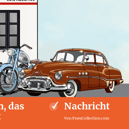
, das
Nachricht
t
Von PneuCollection.com