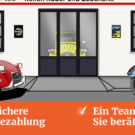
ichere
Ein Team
ezahlung
Sie berä