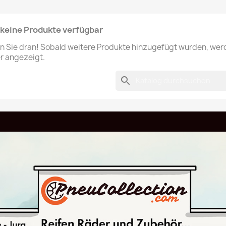
keine Produkte verfügbar
en Sie dran! Sobald weitere Produkte hinzugefügt wurden, we
er angezeigt.
search