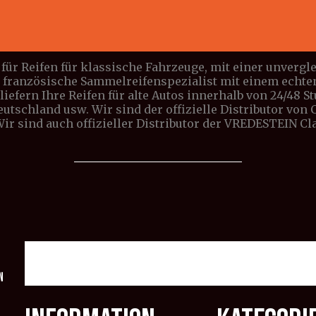
für Reifen für klassische Fahrzeuge, mit einer unverg
e französische Sammelreifenspezialist mit einem echte
iefern Ihre Reifen für alte Autos innerhalb von 24/48 S
Deutschland usw. Wir sind der offizielle Distributor vo
 Wir sind auch offizieller Distributor der VREDESTEIN C
n