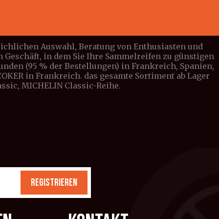
leichlichen Auswahl, Beratung von Enthusiasten und
n Geschäft, in dem Sie Ihre Sammelreifen zu günstigen
tunden (95 % der Bestellungen) in Frankreich, Spanien,
n COKER in Frankreich. das gesamte Sortiment ab Lager
lassic, MICHELIN Classic-Reihe.
REGISTRIEREN