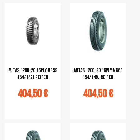
r au panier
Ajouter au panier
Mitas 1200-20 16PLY NB59
Mitas 1200-20 16PLY NB60
154/149J Reifen
154/149J Reifen
404,50 €
404,50 €
r au panier
Ajouter au panier