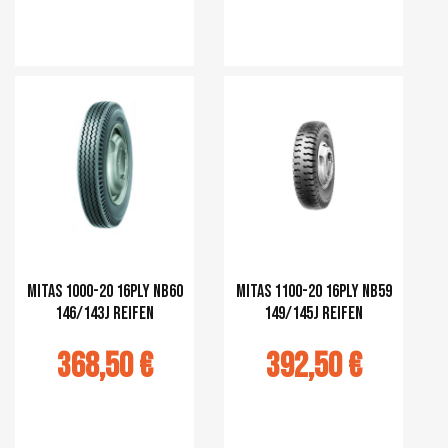
r au panier
Ajouter au panier
Mitas 1000-20 16PLY NB60
Mitas 1100-20 16PLY NB59
146/143J Reifen
149/145J Reifen
368,50 €
392,50 €