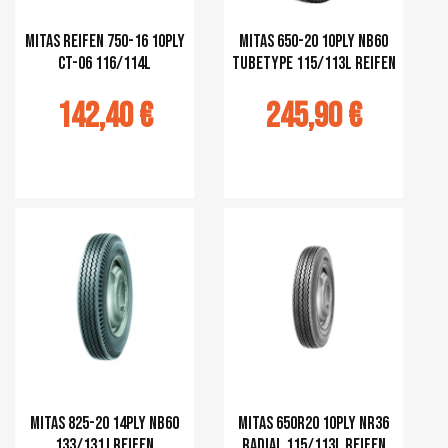
Mitas Reifen 750-16 10PLY
Mitas 650-20 10PLY NB60
CT-06 116/114L
TUBETYPE 115/113L Reifen
142,40 €
245,90 €
r au panier
Ajouter au panier
Mitas 825-20 14PLY NB60
Mitas 650R20 10PLY NR36
133/131J Reifen
RADIAL 115/113L Reifen