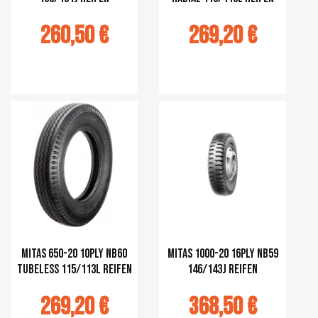
260,50 €
269,20 €
r au panier
Ajouter au panier
Mitas 650-20 10PLY NB60
Mitas 1000-20 16PLY NB59
TUBELESS 115/113L Reifen
146/143J Reifen
269,20 €
368,50 €