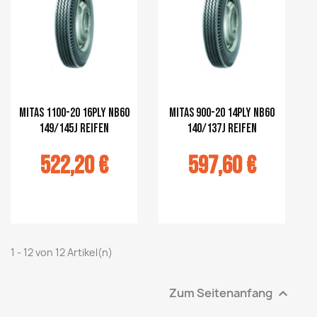
Mitas 1100-20 16PLY NB60
Mitas 900-20 14PLY NB60
149/145J Reifen
140/137J Reifen
522,20 €
597,60 €
r au panier
Ajouter au panier
1 - 12 von 12 Artikel(n)
Zum Seitenanfang
